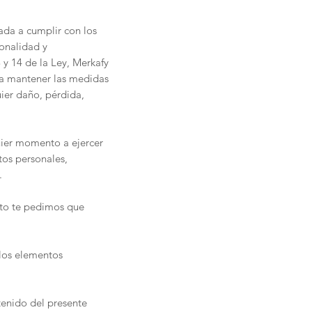
ada a cumplir con los
ionalidad y
 y 14 de la Ley, Merkafy
 a mantener las medidas
uier daño, pérdida,
quier momento a ejercer
tos personales,
.
nto te pedimos que
 los elementos
tenido del presente