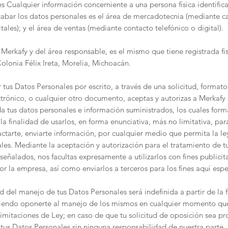
s Cualquier información concerniente a una persona física identifica
cabar los datos personales es el área de mercadotecnia (mediante
itales); y el área de ventas (mediante contacto telefónico o digital).
e Merkafy y del área responsable, es el mismo que tiene registrada f
lonia Félix Ireta, Morelia, Michoacán.
r tus Datos Personales por escrito, a través de una solicitud, format
ctrónico, o cualquier otro documento, aceptas y autorizas a Merkafy a 
 tus datos personales e información suministrados, los cuales form
a finalidad de usarlos, en forma enunciativa, más no limitativa, para:
ctarte, enviarte información, por cualquier medio que permita la le
iales. Mediante la aceptación y autorización para el tratamiento de 
señalados, nos facultas expresamente a utilizarlos con fines publicita
or la empresa, así como enviarlos a terceros para los fines aquí espe
d del manejo de tus Datos Personales será indefinida a partir de la 
iendo oponerte al manejo de los mismos en cualquier momento que
limitaciones de Ley; en caso de que tu solicitud de oposición sea p
tus Datos Personales sin ninguna responsabilidad de nuestra parte.