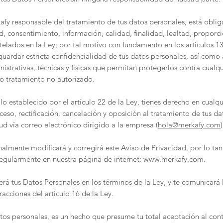
kafy responsable del tratamiento de tus datos personales, está oblig
ud, consentimiento, información, calidad, finalidad, lealtad, proporc
telados en la Ley; por tal motivo con fundamento en los artículos 13
ardar estricta confidencialidad de tus datos personales, así como
istrativas, técnicas y físicas que permitan protegerlos contra cualq
 o tratamiento no autorizado.
 lo establecido por el artículo 22 de la Ley, tienes derecho en cual
ceso, rectificación, cancelación y oposición al tratamiento de tus da
ud vía correo electrónico dirigido a la empresa (
hola@merkafy.com
)
nalmente modificará y corregirá este Aviso de Privacidad, por lo ta
 regularmente en nuestra página de internet:
www.merkafy.com
.
erá tus Datos Personales en los términos de la Ley, y te comunicará
racciones del artículo 16 de la Ley.
atos personales, es un hecho que presume tu total aceptación al con