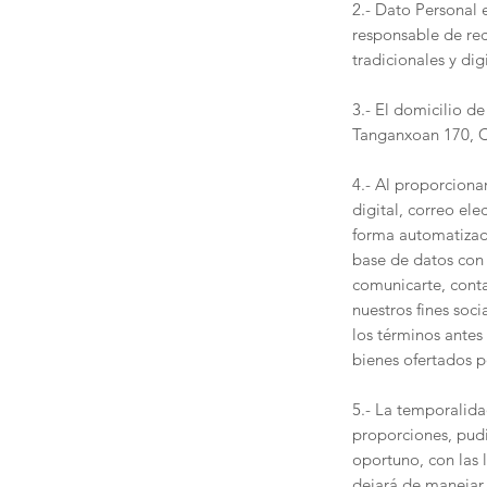
2.- Dato Personal e
responsable de re
tradicionales y dig
3.- El domicilio d
Tanganxoan 170, Co
4.- Al proporciona
digital, correo ele
forma automatizada
base de datos con l
comunicarte, conta
nuestros fines soc
los términos antes 
bienes ofertados p
5.- La temporalida
proporciones, pud
oportuno, con las 
dejará de manejar 