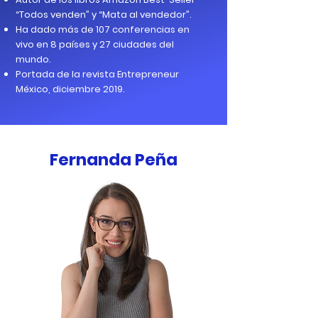
“Todos venden” y “Mata al vendedor”.
Ha dado más de 107 conferencias en
vivo en 8 países y 27 ciudades del
mundo.
Portada de la revista Entrepreneur
México, diciembre 2019.
Fernanda Peña