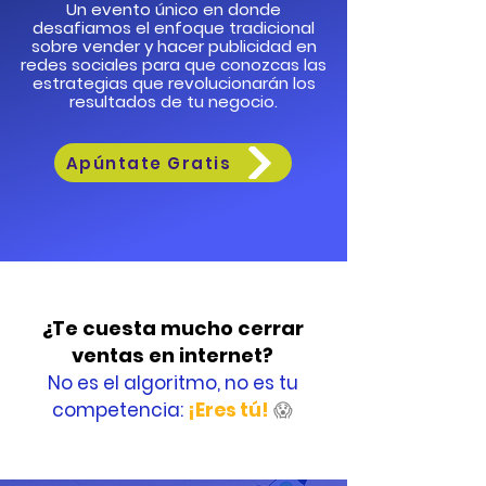
Un evento único en donde
desafiamos el enfoque tradicional
sobre vender y hacer publicidad en
redes sociales para que conozcas las
estrategias que revolucionarán los
resultados de tu negocio.
Apúntate Gratis
¿Te cuesta mucho cerrar
ventas en internet?
No es el algoritmo, no es tu
competencia:
¡Ere
s tú!
😱