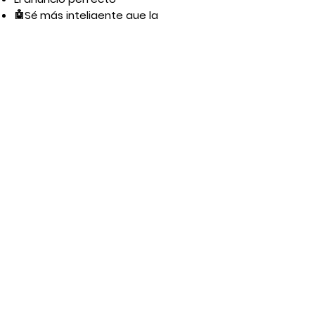
🤖Sé más inteligente que la
inteligencia artificial
Fernanda Peña
«Estratega de Marketing Certificada
»