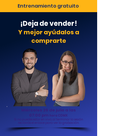
Entrenamiento gratuito
¡Deja de vender!
Y mejor ayúdalos a
compr
arte
Miércoles 26 de julio a las
07:00 pm
hora CDMX
Si no puedes estar en vivo, al terminar la sesión
recibirás el enlace para ver la grabación.