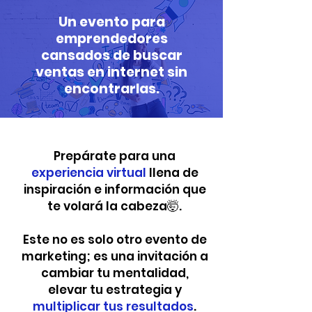
Un evento para
emprendedores
cansados de buscar
ventas en internet sin
encontrarlas.
Prepárate para una
experiencia virtual
llena de
inspiración e información que
te volará la cabeza🤯.
Este no es solo otro evento de
marketing; es una invitación a
cambiar tu mentalidad,
elevar tu estrategia y
multiplicar tus resultados
.