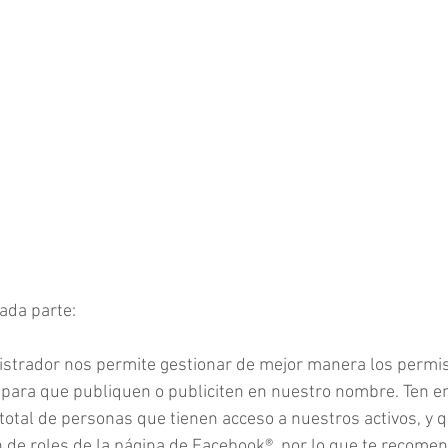
ada parte:
nistrador nos permite gestionar de mejor manera los permi
para que publiquen o publiciten en nuestro nombre. Ten e
total de personas que tienen acceso a nuestros activos, y 
n de roles de la página de Facebook®, por lo que te recom