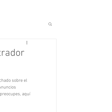
sos
Servicios
trador
hado sobre el 
Anuncios 
preocupes, aquí 