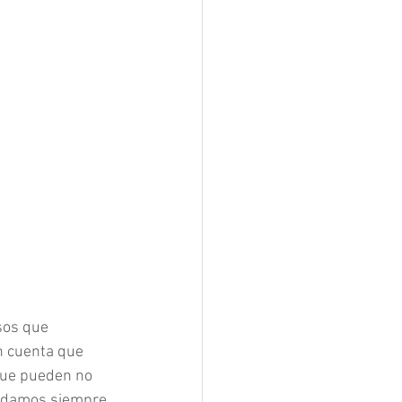
sos que 
n cuenta que 
que pueden no 
endamos siempre 