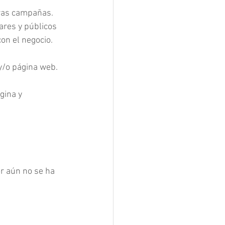
ras campañas. 
ares y públicos 
on el negocio.
y/o página web.
gina y 
or aún no se ha 