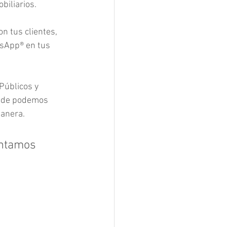
biliarios.
n tus clientes, 
tsApp® en tus 
Públicos y 
ónde podemos 
manera.
ontamos 